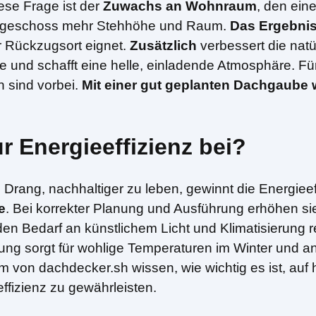
ese Frage ist der
Zuwachs an Wohnraum
, den ein
chgeschoss mehr Stehhöhe und Raum.
Das Ergebni
er Rückzugsort eignet.
Zusätzlich
verbessert die natü
ube und schafft eine helle, einladende Atmosphäre. 
 sind vorbei.
Mit einer gut geplanten Dachgaube 
r Energieeffizienz bei?
 Drang, nachhaltiger zu leben, gewinnt die Energie
e
. Bei korrekter Planung und Ausführung erhöhen si
 Bedarf an künstlichem Licht und Klimatisierung red
ng sorgt für wohlige Temperaturen im Winter und
 von dachdecker.sh wissen, wie wichtig es ist, auf
ffizienz zu gewährleisten.