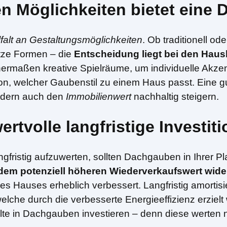
en Möglichkeiten bietet eine
lfalt an Gestaltungsmöglichkeiten
. Ob traditionell o
itze Formen – die
Entscheidung liegt bei den Haus
ermaßen kreative Spielräume, um individuelle Akzent
on, welcher Gaubenstil zu einem Haus passt. Eine
ondern auch den
Immobilienwert
nachhaltig steigern.
tvolle langfristige Investit
fristig aufzuwerten, sollten Dachgauben in Ihrer Pl
nd dem potenziell höheren Wiederverkaufswert wide
s Hauses erheblich verbessert. Langfristig amortisie
elche durch die verbesserte Energieeffizienz erzie
ollte in Dachgauben investieren – denn diese werten