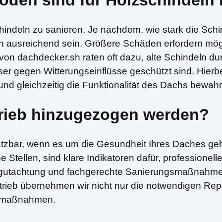
den sind für Holzschindeln
indeln zu sanieren. Je nachdem, wie stark die Schi
ln ausreichend sein. Größere Schäden erfordern mö
von dachdecker.sh raten oft dazu, alte Schindeln du
er gegen Witterungseinflüsse geschützt sind. Hierbei
 und gleichzeitig die Funktionalität des Dachs bewah
trieb hinzugezogen werden?
ätzbar, wenn es um die Gesundheit Ihres Daches geh
Stellen, sind klare Indikatoren dafür, professionell
egutachtung und fachgerechte Sanierungsmaßnahmen 
betrieb übernehmen wir nicht nur die notwendigen Re
tzmaßnahmen.